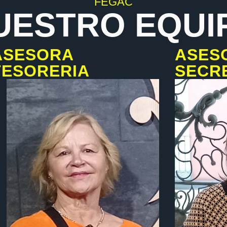
FEGAC
UESTRO EQUI
ASESORA
ASES
TESORERIA
SECR