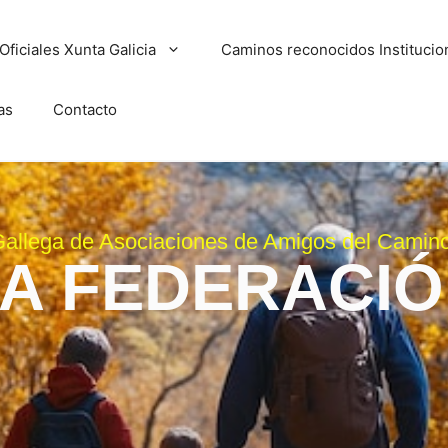
ficiales Xunta Galicia
Caminos reconocidos Instituci
as
Contacto
allega de Asociaciones de Amigos del Camin
A FEDERACI