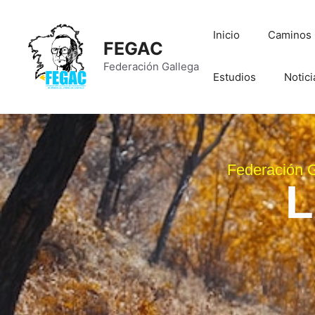
Inicio
Caminos O
FEGAC
Federación Gallega
Estudios
Notici
Federación G
L