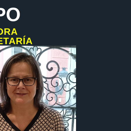
PO
ORA
ETARÍA