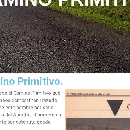
ino Primitivo.
con el Camino Primitivo que
ambos compartirán trazado
be este nombre por ser el
ba del Apóstol, el primero en
ente por esta ruta desde