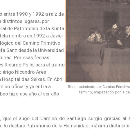
o entre 1990 y 1992 a raíz de
distintos lugares, por
ral de Patrimonio de la Xunta
stela nombra en 1992 a Javier
ológico del Camino Primitivo
efa Sanz desde la Universidad
turias. Por esas fechas
s Ricardo Polín, para el tramo
clérigo Nicandro Ares
Hospital das Seixas. En Abril
mino oficial y ya entra a
Reconocimiento del Camino Primitivo 
término, empezando por la der
beo hizo ese año al ser año
, que el auge del Camino de Santiago surgió gracias al X
o declara Patrimonio de la Humanidad, máxima distinción q