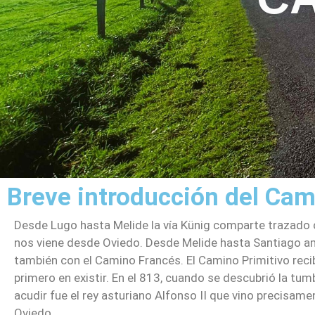
Breve introducción del Cam
Desde Lugo hasta Melide la vía Künig comparte trazado 
nos viene desde Oviedo. Desde Melide hasta Santiago 
también con el Camino Francés. El Camino Primitivo reci
primero en existir. En el 813, cuando se descubrió la tum
acudir fue el rey asturiano Alfonso II que vino precisam
Oviedo.