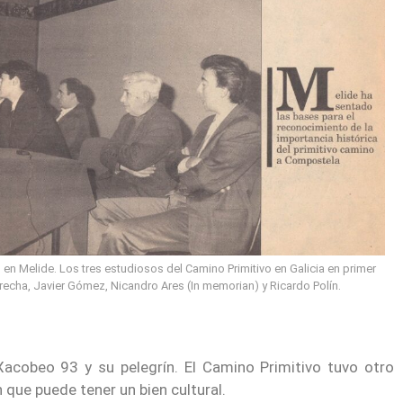
en Melide. Los tres estudiosos del Camino Primitivo en Galicia en primer
echa, Javier Gómez, Nicandro Ares (In memorian) y Ricardo Polín.
acobeo 93 y su pelegrín. El Camino Primitivo tuvo otro
ue puede tener un bien cultural.