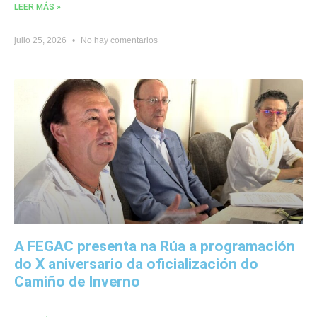
LEER MÁS »
julio 25, 2026
No hay comentarios
A FEGAC presenta na Rúa a programación
do X aniversario da oficialización do
Camiño de Inverno